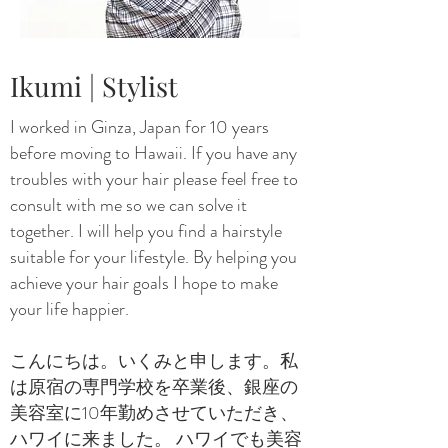
Ikumi | Stylist
I worked in Ginza, Japan for 10 years
before moving to Hawaii. If you have any
troubles with your hair please feel free to
consult with me so we can solve it
together. I will help you find a hairstyle
suitable for your lifestyle. By helping you
achieve your hair goals I hope to make
your life happier.
こんにちは。いくみと申します。私
は原宿の専門学校を卒業後、銀座の
美容室に10年勤めさせていただき、
ハワイに来ました。 ハワイでも美容